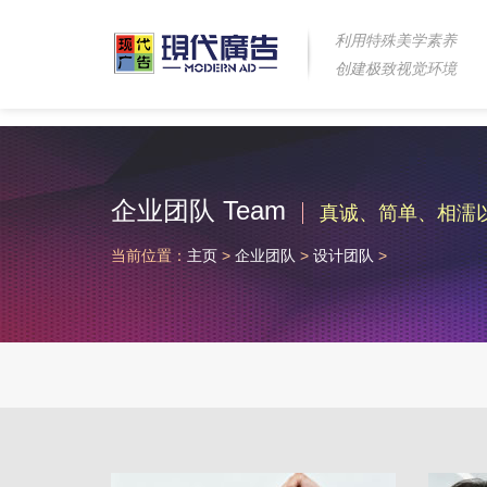
利用特殊美学素养
创建极致视觉环境
企业团队 Team
真诚、简单、相濡
当前位置：
主页
>
企业团队
>
设计团队
>