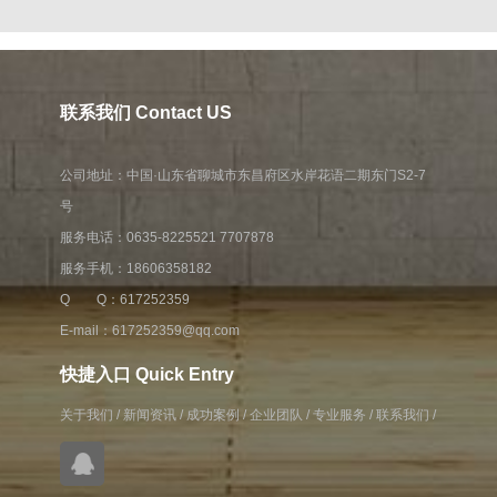
联系我们 Contact US
公司地址：中国·山东省聊城市东昌府区水岸花语二期东门S2-7
号
服务电话：0635-8225521 7707878
服务手机：18606358182
Q Q：617252359
E-mail：617252359@qq.com
快捷入口 Quick Entry
关于我们
/
新闻资讯
/
成功案例
/
企业团队
/
专业服务
/
联系我们
/