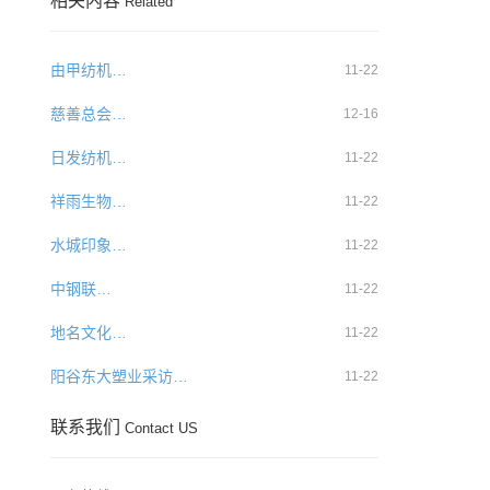
相关内容
Related
由甲纺机…
11-22
慈善总会…
12-16
日发纺机…
11-22
祥雨生物…
11-22
水城印象…
11-22
中钢联…
11-22
地名文化…
11-22
阳谷东大塑业采访…
11-22
联系我们
Contact US