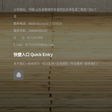
公司地址：中国·山东省聊城市东昌府区水岸花语二期东门S2-7
号
服务电话：0635-8225521 7707878
服务手机：18606358182
Q Q：617252359
E-mail：617252359@qq.com
快捷入口 Quick Entry
关于我们
/
新闻资讯
/
成功案例
/
企业团队
/
专业服务
/
联系我们
/