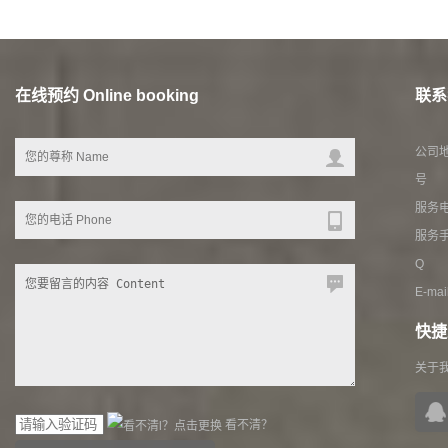
在线预约 Online booking
联系我
公司地
号
服务电话
服务手
Q Q
E-ma
快捷入
关于
看不清？